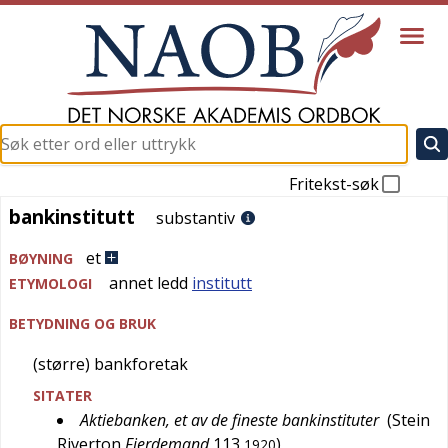
Fritekst-søk
bankinstitutt
bankinstitutt
substantiv
et
BØYNING
annet ledd
institutt
ETYMOLOGI
BETYDNING OG BRUK
(større) bankforetak
SITATER
Aktiebanken, et av de fineste bankinstituter
(
Stein
Riverton
Fjerdemand
113
)
1920