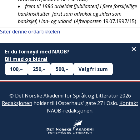
frem til 1986 arbeidet [jubilanten] i flere forskjellige
bankinstitutter, først som advokat og siden som
banksjef, i inn- og utland
(
Aftenposten
19.07.1997/15
)
Siter denne ordartikkelen
Er du fornøyd med NAOB?
Bli med og bidra!
100,–
250,–
500,–
Valgfri sum
©
Det Norske Akademi for Språk og Litteratur
2026
Redaksjonen
holder til i Osterhaus' gate 27 i Oslo.
Kontakt
NAOB-redaksjonen
.