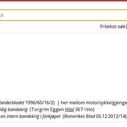
Fritekst-søk
beiderbladet
1996/60/16/2
)
| her mellom motorsykkelgjenge
tidig bandekrig
(
Torgrim Eggen
Hilal
367
)
1995
en intern bandekrig i forkjøpet
(
Romerikes Blad
05.12.2012/14
)