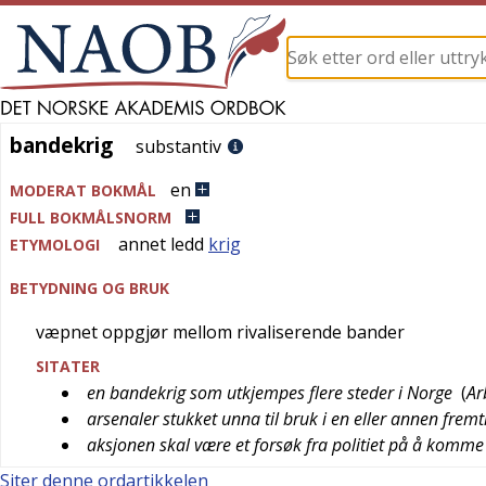
bandekrig
bandekrig
substantiv
en
MODERAT BOKMÅL
FULL BOKMÅLSNORM
annet ledd
krig
ETYMOLOGI
BETYDNING OG BRUK
væpnet oppgjør mellom rivaliserende bander
SITATER
en bandekrig som utkjempes flere steder i Norge
(
Ar
arsenaler stukket unna til bruk i en eller annen frem
aksjonen skal være et forsøk fra politiet på å komme 
Siter denne ordartikkelen