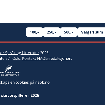
100,–
250,–
500,–
Valgfri sum
or Språk og Litteratur
2026
ate 27 i Oslo.
Kontakt NAOB-redaksjonen
.
kapsler/cookies på naob.no
 støttespillere i 2026