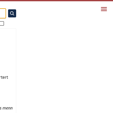
rtert
hos menn