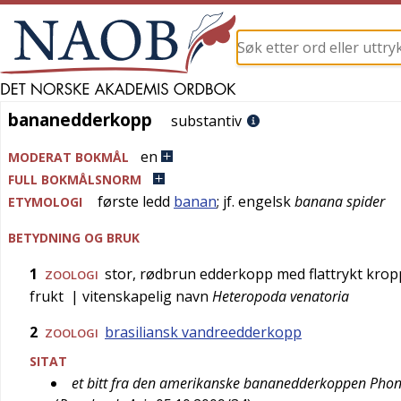
bananedderkopp
bananedderkopp
substantiv
en
MODERAT BOKMÅL
FULL BOKMÅLSNORM
første ledd
banan
; jf.
engelsk
banana spider
ETYMOLOGI
BETYDNING OG BRUK
1
stor, rødbrun edderkopp med flattrykt kropp
ZOOLOGI
frukt
| vitenskapelig navn
Heteropoda venatoria
2
brasiliansk vandreedderkopp
ZOOLOGI
SITAT
et bitt fra den amerikanske bananedderkoppen Phoneu