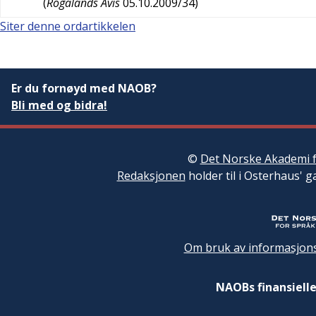
(
Rogalands Avis
05.10.2009/34
)
Siter denne ordartikkelen
Er du fornøyd med NAOB?
Bli med og bidra!
©
Det Norske Akademi f
Redaksjonen
holder til i Osterhaus' g
Om bruk av informasjons
NAOBs finansielle