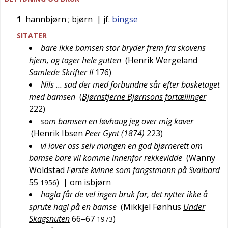
1
hannbjørn
; bjørn
| jf.
bingse
SITATER
bare ikke bamsen stor bryder frem fra skovens
hjem, og tager hele gutten
(
Henrik Wergeland
Samlede Skrifter II
176
)
Nils … sad der med forbundne sår efter basketaget
med bamsen
(
Bjørnstjerne Bjørnsons fortællinger
222
)
som bamsen en løvhaug jeg over mig kaver
(
Henrik Ibsen
Peer Gynt (1874)
223
)
vi lover oss selv mangen en god bjørnerett om
bamse bare vil komme innenfor rekkevidde
(
Wanny
Woldstad
Første kvinne som fangstmann på Svalbard
55
)
| om isbjørn
1956
hagla får de vel ingen bruk for, det nytter ikke å
sprute hagl på en bamse
(
Mikkjel Fønhus
Under
Skagsnuten
66–67
)
1973