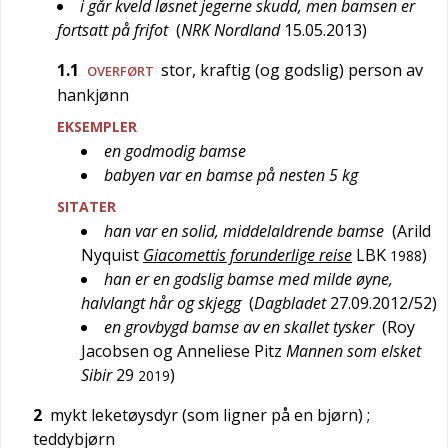
i går kveld løsnet jegerne skudd, men bamsen er
fortsatt på frifot
(
NRK Nordland
15.05.2013
)
1.1
stor, kraftig (og godslig) person av
OVERFØRT
hankjønn
EKSEMPLER
en godmodig bamse
babyen var en bamse på nesten 5 kg
SITATER
han var en solid, middelaldrende bamse
(
Arild
Nyquist
Giacomettis forunderlige reise
LBK
)
1988
han er en godslig bamse med milde øyne,
halvlangt hår og skjegg
(
Dagbladet
27.09.2012/52
)
en grovbygd bamse av en skallet tysker
(
Roy
Jacobsen og Anneliese Pitz
Mannen som elsket
Sibir
29
)
2019
2
mykt leketøysdyr (som ligner på en bjørn)
;
teddybjørn