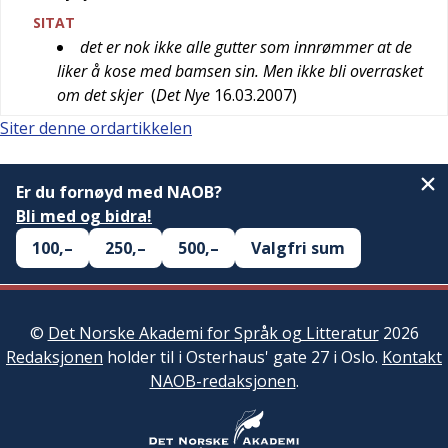
SITAT
det er nok ikke alle gutter som innrømmer at de
liker å kose med bamsen sin. Men ikke bli overrasket
om det skjer
(
Det Nye
16.03.2007
)
Siter denne ordartikkelen
Er du fornøyd med NAOB?
Bli med og bidra!
100,–
250,–
500,–
Valgfri sum
©
Det Norske Akademi for Språk og Litteratur
2026
Redaksjonen
holder til i Osterhaus' gate 27 i Oslo.
Kontakt
NAOB-redaksjonen
.