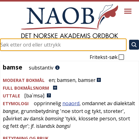
Fritekst-søk
bamse
bamse
substantiv
en
;
bamsen
,
bamser
MODERAT BOKMÅL
FULL BOKMÅLSNORM
[ba`msə]
UTTALE
opprinnelig
noaord
, omdannet av
dialektalt
ETYMOLOGI
bangse
, grunnbetydning '
noe stort og tykt, storeter
',
påvirket av
dansk
bamsing
'
tykk, klossete person, stort
og fett dyr
'; jf.
islandsk
bangsi
BETYDNING OG BRUK