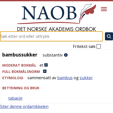
Fritekst-søk
bambussukker
bambussukker
substantiv
et
MODERAT BOKMÅL
FULL BOKMÅLSNORM
sammensatt av
bambus
og
sukker
ETYMOLOGI
BETYDNING OG BRUK
tabasjir
Siter denne ordartikkelen