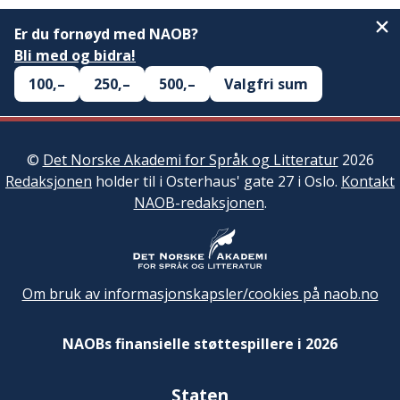
Er du fornøyd med NAOB?
Bli med og bidra!
100,–
250,–
500,–
Valgfri sum
©
Det Norske Akademi for Språk og Litteratur
2026
Redaksjonen
holder til i Osterhaus' gate 27 i Oslo.
Kontakt
NAOB-redaksjonen
.
Om bruk av informasjonskapsler/cookies på naob.no
NAOBs finansielle støttespillere i 2026
Staten