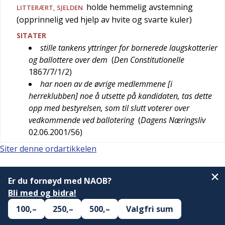
holde hemmelig avstemning
LITTERÆRT
,
SJELDEN
(opprinnelig ved hjelp av hvite og svarte kuler)
SITATER
stille tankens yttringer for bornerede laugskotterier
og ballottere over dem
(
Den Constitutionelle
1867/7/1/2
)
har noen av de øvrige medlemmene [i
herreklubben] noe å utsette på kandidaten, tas dette
opp med bestyrelsen, som til slutt voterer over
vedkommende ved ballotering
(
Dagens Næringsliv
02.06.2001/56
)
Siter denne ordartikkelen
Er du fornøyd med NAOB?
Bli med og bidra!
100,–
250,–
500,–
Valgfri sum