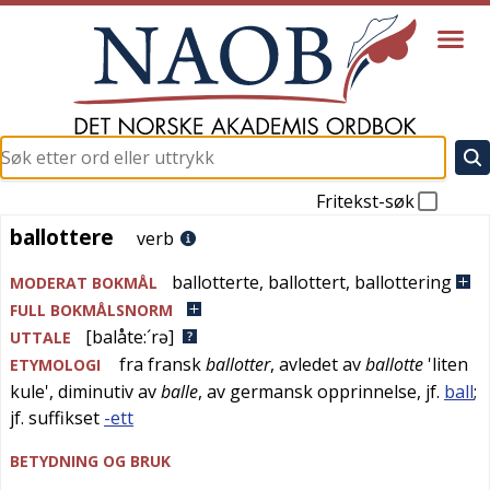
Fritekst-søk
ballottere
ballottere
verb
ballotterte
,
ballottert
,
ballottering
MODERAT BOKMÅL
FULL BOKMÅLSNORM
[balåte:´rə]
UTTALE
fra
fransk
ballotter
, avledet av
ballotte
'
liten
ETYMOLOGI
kule
', diminutiv av
balle
, av germansk opprinnelse, jf.
ball
;
jf. suffikset
-ett
BETYDNING OG BRUK