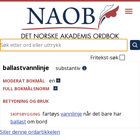
Fritekst-søk
ballastvannlinje
ballastvannlinje
substantiv
en
MODERAT BOKMÅL
FULL BOKMÅLSNORM
BETYDNING OG BRUK
fartøys
vannlinje
når det bare har
SKIPSBYGGING
ballast
om bord
Siter denne ordartikkelen