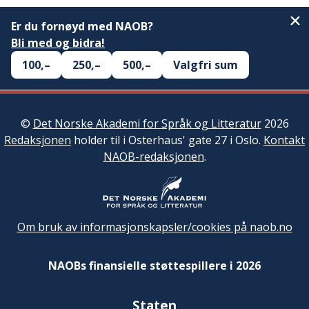
Er du fornøyd med NAOB?
Bli med og bidra!
100,–
250,–
500,–
Valgfri sum
©
Det Norske Akademi for Språk og Litteratur
2026
Redaksjonen
holder til i Osterhaus' gate 27 i Oslo.
Kontakt
NAOB-redaksjonen
.
Om bruk av informasjonskapsler/cookies på naob.no
NAOBs finansielle støttespillere i 2026
Staten