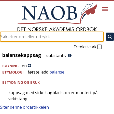
Fritekst-søk
balansekappsag
balansekappsag
substantiv
en
BØYNING
første ledd
balanse
ETYMOLOGI
BETYDNING OG BRUK
kappsag med sirkelsagblad som er montert på
vektstang
Siter denne ordartikkelen