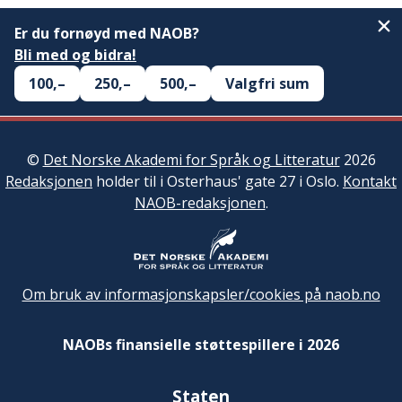
Er du fornøyd med NAOB?
Bli med og bidra!
100,–
250,–
500,–
Valgfri sum
©
Det Norske Akademi for Språk og Litteratur
2026
Redaksjonen
holder til i Osterhaus' gate 27 i Oslo.
Kontakt
NAOB-redaksjonen
.
Om bruk av informasjonskapsler/cookies på naob.no
NAOBs finansielle støttespillere i 2026
Staten