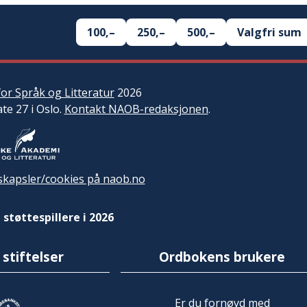
100,–
250,–
500,–
Valgfri sum
or Språk og Litteratur
2026
ate 27 i Oslo.
Kontakt NAOB-redaksjonen
.
kapsler/cookies på naob.no
 støttespillere i 2026
 stiftelser
Ordbokens brukere
Er du fornøyd med