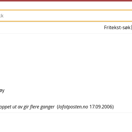
Fritekst-søk
tøy
hoppet ut av gir flere ganger
(
lofotposten.no
17.09.2006
)