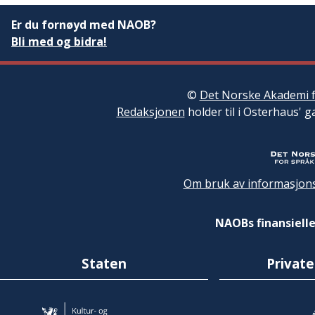
Er du fornøyd med NAOB?
Bli med og bidra!
©
Det Norske Akademi f
Redaksjonen
holder til i Osterhaus' g
Om bruk av informasjons
NAOBs finansielle
Staten
Private