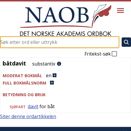
Fritekst-søk
båtdavit
båtdavit
substantiv
en
MODERAT BOKMÅL
FULL BOKMÅLSNORM
BETYDNING OG BRUK
davit
for båt
SJØFART
Siter denne ordartikkelen