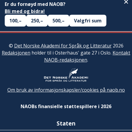
Er du fornøyd med NAOB?
Bli med og bidra!
100,–
250,–
500,–
Valgfri sum
©
Det Norske Akademi for Språk og Litteratur
2026
Redaksjonen
holder til i Osterhaus' gate 27 i Oslo.
Kontakt
NAOB-redaksjonen
.
Om bruk av informasjonskapsler/cookies på naob.no
NAOBs finansielle støttespillere i 2026
Staten