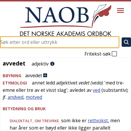
Fritekst-søk
avvedet
avvedet
adjektiv
avvedet
BØYNING
annet ledd adjektivet
vedet (veda)
'
med tre-
ETYMOLOGI
emne eller tre av et visst slag
'; avledet av
ved
(substantiv);
jf.
andved
,
motved
BETYDNING OG BRUK
som ikke er
rettvokst
, men
DIALEKTALT
, OM TREVIRKE
har årer som er bøyd eller ikke ligger parallelt