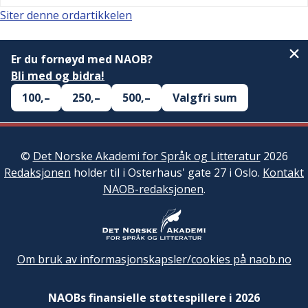
Siter denne ordartikkelen
Er du fornøyd med NAOB?
Bli med og bidra!
100,–
250,–
500,–
Valgfri sum
©
Det Norske Akademi for Språk og Litteratur
2026
Redaksjonen
holder til i Osterhaus' gate 27 i Oslo.
Kontakt
NAOB-redaksjonen
.
Om bruk av informasjonskapsler/cookies på naob.no
NAOBs finansielle støttespillere i 2026