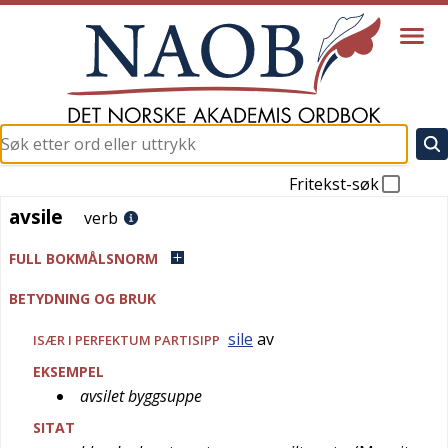
Fritekst-søk
avsile
avsile
verb
FULL BOKMÅLSNORM
BETYDNING OG BRUK
sile
av
ISÆR I PERFEKTUM PARTISIPP
EKSEMPEL
avsilet byggsuppe
SITAT