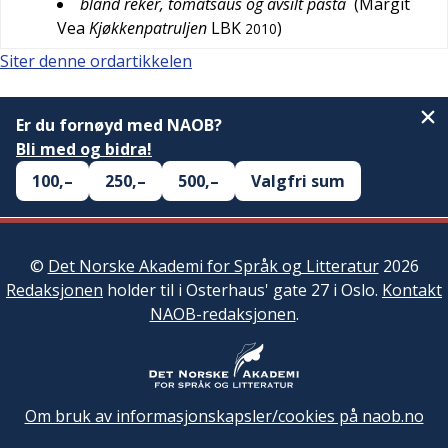
bland reker, tomatsaus og avsilt pasta
(
Margit
Vea
Kjøkkenpatruljen
LBK
)
2010
Siter denne ordartikkelen
Er du fornøyd med NAOB?
Bli med og bidra!
100,–
250,–
500,–
Valgfri sum
©
Det Norske Akademi for Språk og Litteratur
2026
Redaksjonen
holder til i Osterhaus' gate 27 i Oslo.
Kontakt
NAOB-redaksjonen
.
Om bruk av informasjonskapsler/cookies på naob.no