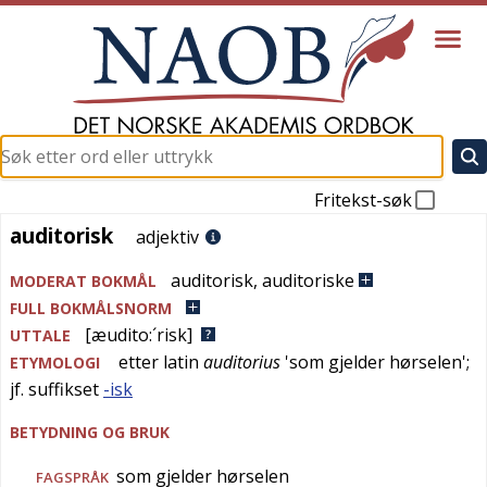
Fritekst-søk
auditorisk
auditorisk
adjektiv
auditorisk
,
auditoriske
MODERAT BOKMÅL
FULL BOKMÅLSNORM
[æudito:´risk]
UTTALE
etter
latin
auditorius
'
som gjelder hørselen
';
ETYMOLOGI
jf. suffikset
-isk
BETYDNING OG BRUK
som gjelder hørselen
FAGSPRÅK