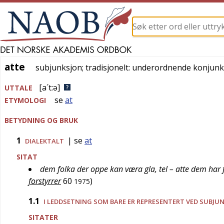
atte
atte
subjunksjon
; tradisjonelt:
underordnende konjunk
[a´t:ə]
UTTALE
se
at
ETYMOLOGI
BETYDNING OG BRUK
1
| se
at
DIALEKTALT
SITAT
dem folka der oppe kan væra gla, tel – atte dem har
forstyrrer
60
)
1975
1.1
I LEDDSETNING SOM BARE ER REPRESENTERT VED SUBJU
SITATER