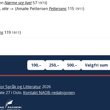
en
Nærme seg livet
57
)
1973
, atte –»
(
Amalie Pettersen
Pettersens
115
)
1911
ns
119
)
1911
100,–
250,–
500,–
Valgfri sum
or Språk og Litteratur
2026
ate 27 i Oslo.
Kontakt NAOB-redaksjonen
.