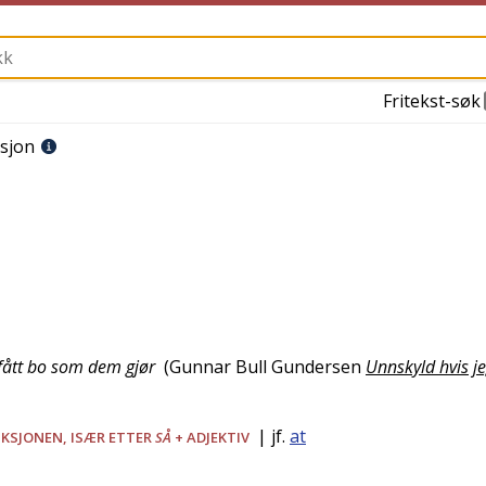
Fritekst-søk
sjon
 fått bo som dem gjør
(
Gunnar Bull Gundersen
Unnskyld hvis j
| jf.
at
NKSJONEN, ISÆR ETTER
SÅ
+ ADJEKTIV