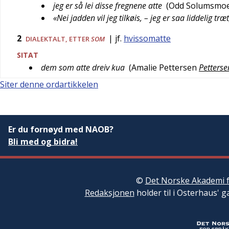
jeg er så lei disse fregnene atte
(
Odd Solumsmo
«Nei jadden vil jeg tilkøis, – jeg er saa liddelig træt
2
| jf.
hvissomatte
DIALEKTALT
, ETTER
SOM
SITAT
dem som atte dreiv kua
(
Amalie Pettersen
Petterse
Siter denne ordartikkelen
Er du fornøyd med NAOB?
Bli med og bidra!
©
Det Norske Akademi f
Redaksjonen
holder til i Osterhaus' g