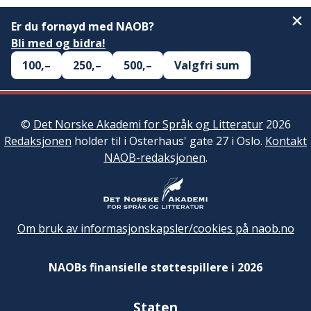
Er du fornøyd med NAOB?
Bli med og bidra!
100,–
250,–
500,–
Valgfri sum
©
Det Norske Akademi for Språk og Litteratur
2026
Redaksjonen
holder til i Osterhaus' gate 27 i Oslo.
Kontakt
NAOB-redaksjonen
.
Om bruk av informasjonskapsler/cookies på naob.no
NAOBs finansielle støttespillere i 2026
Staten