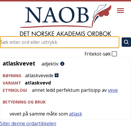
Fritekst-søk
atlaskvevet
atlaskvevet
adjektiv
atlaskvevede
BØYNING
atlaskvevd
VARIANT
annet ledd perfektum partisipp av
veve
ETYMOLOGI
BETYDNING OG BRUK
vevet på samme måte som
atlask
Siter denne ordartikkelen