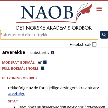
Fritekst-søk
arverekke
arverekke
substantiv
en
MODERAT BOKMÅL
FULL BOKMÅLSNORM
BETYDNING OG BRUK
rekkefølge av de forskjellige arvingers krav på arv
;
arvefølge
SITAT
som prins av blodet var han høyt oppe i arverekken