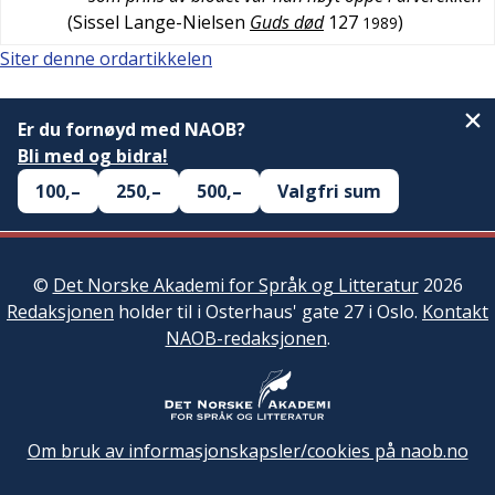
(
Sissel Lange-Nielsen
Guds død
127
)
1989
Siter denne ordartikkelen
Er du fornøyd med NAOB?
Bli med og bidra!
100,–
250,–
500,–
Valgfri sum
©
Det Norske Akademi for Språk og Litteratur
2026
Redaksjonen
holder til i Osterhaus' gate 27 i Oslo.
Kontakt
NAOB-redaksjonen
.
Om bruk av informasjonskapsler/cookies på naob.no