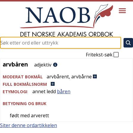
Fritekst-søk
arvbåren
arvbåren
adjektiv
arvbårent
,
arvbårne
MODERAT BOKMÅL
FULL BOKMÅLSNORM
annet ledd
båren
ETYMOLOGI
BETYDNING OG BRUK
født med arverett
Siter denne ordartikkelen