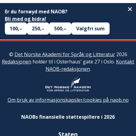
Er du fornøyd med NAOB?
Bli med og bidra!
100,–
250,–
500,–
Valgfri sum
©
Det Norske Akademi for Språk og Litteratur
2026
Redaksjonen
holder til i Osterhaus' gate 27 i Oslo.
Kontakt
NAOB-redaksjonen
.
Om bruk av informasjonskapsler/cookies på naob.no
NAOBs finansielle støttespillere i 2026
Staten