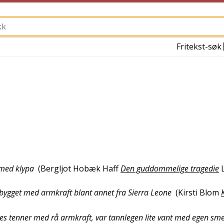
Fritekst-søk
 med klypa
(
Bergljot Hobæk Haff
Den guddommelige tragedie
e bygget med armkraft blant annet fra Sierra Leone
(
Kirsti Blom
res tenner med rå armkraft, var tannlegen lite vant med egen sme