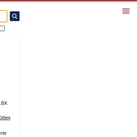
LBK
Kitten
rte