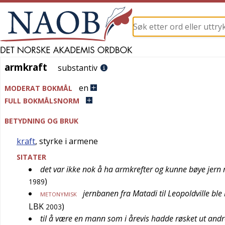
armkraft
armkraft
substantiv
en
MODERAT BOKMÅL
FULL BOKMÅLSNORM
BETYDNING OG BRUK
kraft
, styrke i armene
SITATER
det var ikke nok å ha armkrefter og kunne bøye jern
)
1989
jernbanen fra Matadi til Leopoldville bl
METONYMISK
LBK
)
2003
til å være en mann som i årevis hadde røsket ut and