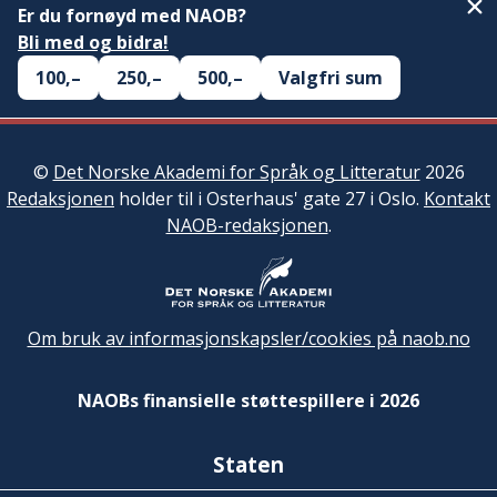
Er du fornøyd med NAOB?
Bli med og bidra!
100,–
250,–
500,–
Valgfri sum
©
Det Norske Akademi for Språk og Litteratur
2026
Redaksjonen
holder til i Osterhaus' gate 27 i Oslo.
Kontakt
NAOB-redaksjonen
.
Om bruk av informasjonskapsler/cookies på naob.no
NAOBs finansielle støttespillere i 2026
Staten