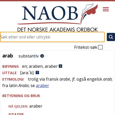
Fritekst-søk
arab
arab
substantiv
en
;
araben
,
araber
BØYNING
[ara:´b]
UTTALE
trolig via
fransk
arabe
, jf. også
engelsk
arab
;
ETYMOLOGI
fra
latin
Arabs
; se
araber
BETYDNING OG BRUK
araber
NÅ SJELDEN
SITATER