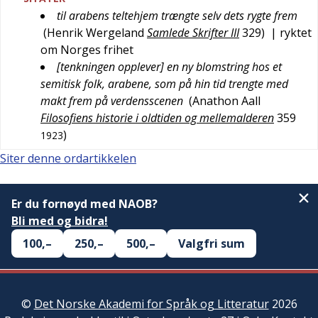
til arabens teltehjem trængte selv dets rygte frem
(
Henrik Wergeland
Samlede Skrifter III
329
)
| ryktet
om Norges frihet
[tenkningen opplever] en ny blomstring hos et
semitisk folk, arabene, som på hin tid trengte med
makt frem på verdensscenen
(
Anathon Aall
Filosofiens historie i oldtiden og mellemalderen
359
)
1923
Siter denne ordartikkelen
Er du fornøyd med NAOB?
Bli med og bidra!
100,–
250,–
500,–
Valgfri sum
©
Det Norske Akademi for Språk og Litteratur
2026