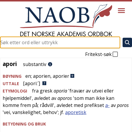
Fritekst-søk
apori
apori
substantiv
en
;
aporien
,
aporier
BØYNING
[apori:´]
UTTALE
fra
gresk
aporia
'
fravær av utvei eller
ETYMOLOGI
hjelpemiddel
', avledet av
aporos
'
som man ikke kan
komme frem på; rådvill
', avledet med prefikset
a-
av
poros
'
vei, vanskelighet, behov
'; jf.
aporetisk
BETYDNING OG BRUK