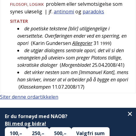
problem eller selvmotsigelse som
FILOSOFI
,
LOGIKK
synes uløselig
| jf.
antinomi
og
paradoks
SITATER
de poetiske tekstene [blir] utilgjengelige i
oversettelse. Overføringen ender ved en sperring, en
apori
(
Karin Gundersen
Allegorier
31
)
1999
de utgjør dialogens sentrale apori, det vil si den
«mangelen på utveier» som preger Platons tidlige,
sokratiske dialoger
(
Morgenbladet
25.04.2008/41
)
det virker nesten som om [Immanuel Kant], mens
han skriver, innser at vi arbeider på å bygge en apori
(
Klassekampen
11.07.2008/17
)
Siter denne ordartikkelen
Er du fornøyd med NAOB?
Bli med og bidra!
100,–
250,–
500,–
Valgfri sum