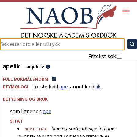
Fritekst-søk
apelik
apelik
adjektiv
FULL BOKMÅLSNORM
første ledd
ape
; annet ledd
lik
ETYMOLOGI
BETYDNING OG BRUK
som ligner en
ape
SITAT
hine natsorte, abelige indianer
NEDSETTENDE
(
Henrik Wergeland
Samlede Skrifter IV
8
)