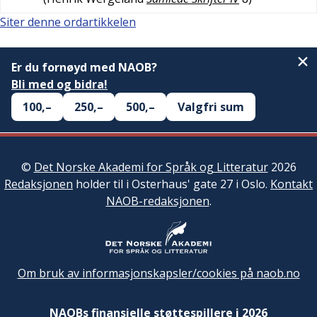
Siter denne ordartikkelen
Er du fornøyd med NAOB?
Bli med og bidra!
100,–
250,–
500,–
Valgfri sum
©
Det Norske Akademi for Språk og Litteratur
2026
Redaksjonen
holder til i Osterhaus' gate 27 i Oslo.
Kontakt
NAOB-redaksjonen
.
Om bruk av informasjonskapsler/cookies på naob.no
NAOBs finansielle støttespillere i 2026