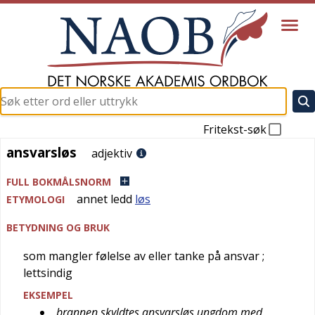
Fritekst-søk
ansvarsløs
ansvarsløs
adjektiv
FULL BOKMÅLSNORM
annet ledd
løs
ETYMOLOGI
BETYDNING OG BRUK
som mangler følelse av eller tanke på ansvar
;
lettsindig
EKSEMPEL
brannen skyldtes ansvarsløs ungdom med