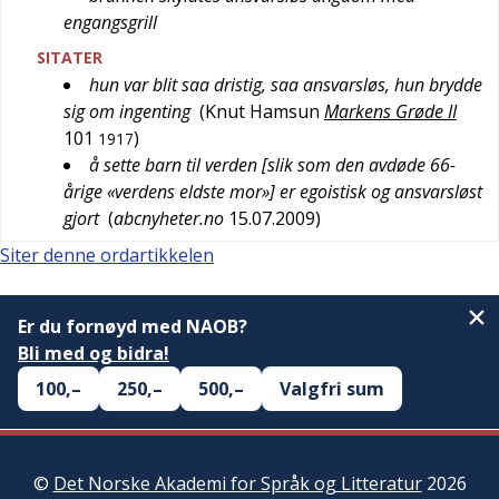
engangsgrill
SITATER
hun var blit saa dristig, saa ansvarsløs, hun brydde
sig om ingenting
(
Knut Hamsun
Markens Grøde II
101
)
1917
å sette barn til verden [slik som den avdøde 66-
årige «verdens eldste mor»] er egoistisk og ansvarsløst
gjort
(
abcnyheter.no
15.07.2009
)
Siter denne ordartikkelen
Er du fornøyd med NAOB?
Bli med og bidra!
100,–
250,–
500,–
Valgfri sum
©
Det Norske Akademi for Språk og Litteratur
2026