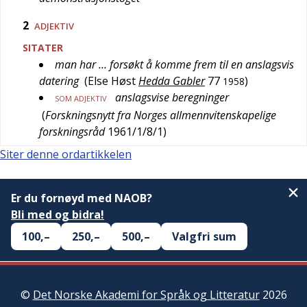
2
ADJEKTIV
SITATER
man har … forsøkt å komme frem til en anslagsvis
datering
(
Else Høst
Hedda Gabler
77
)
1958
anslagsvise beregninger
SOM ADJEKTIV
(
Forskningsnytt fra Norges allmennvitenskapelige
forskningsråd
1961/1/8/1
)
Siter denne ordartikkelen
Er du fornøyd med NAOB?
Bli med og bidra!
100,–
250,–
500,–
Valgfri sum
©
Det Norske Akademi for Språk og Litteratur
2026