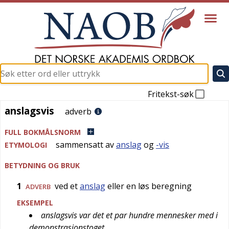
Fritekst-søk
anslagsvis
anslagsvis
adverb
FULL BOKMÅLSNORM
sammensatt av
anslag
og
-vis
ETYMOLOGI
BETYDNING OG BRUK
1
ved et
anslag
eller en løs beregning
ADVERB
EKSEMPEL
anslagsvis var det et par hundre mennesker med i
demonstrasjonstoget