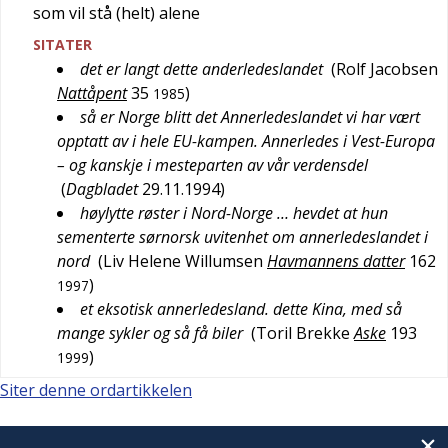
som vil stå (helt) alene
SITATER
det er langt dette anderledeslandet
(
Rolf Jacobsen
Nattåpent
35
)
1985
så er Norge blitt det Annerledeslandet vi har vært
opptatt av i hele EU-kampen. Annerledes i Vest-Europa
– og kanskje i mesteparten av vår verdensdel
(
Dagbladet
29.11.1994
)
høylytte røster i Nord-Norge … hevdet at hun
sementerte sørnorsk uvitenhet om annerledeslandet i
nord
(
Liv Helene Willumsen
Havmannens datter
162
)
1997
et eksotisk annerledesland. dette Kina, med så
mange sykler og så få biler
(
Toril Brekke
Aske
193
)
1999
Siter denne ordartikkelen