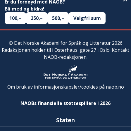
Er du fornøyd med NAOB?
Bli med og bidra!
100,–
250,–
500,–
Valgfri sum
©
Det Norske Akademi for Språk og Litteratur
2026
Redaksjonen
holder til i Osterhaus' gate 27 i Oslo.
Kontakt
NAOB-redaksjonen
.
Om bruk av informasjonskapsler/cookies på naob.no
NAOBs finansielle støttespillere i 2026
Staten