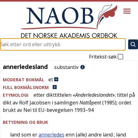
Fritekst-søk
annerledesland
annerledesland
substantiv
et
MODERAT BOKMÅL
FULL BOKMÅLSNORM
etter dikttittelen «
Anderledeslandet
»; tittel på
ETYMOLOGI
dikt av Rolf Jacobsen i samlingen
Nattåpent
(1985); ordet
brukt av Nei til EU-bevegelsen 1993–94
BETYDNING OG BRUK
land som er
annerledes
enn (alle) andre land
; land