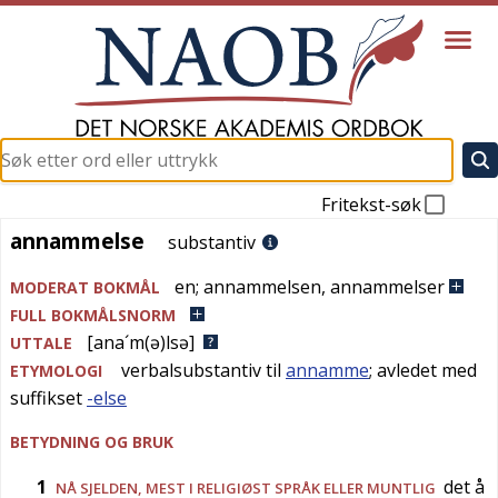
Fritekst-søk
annammelse
annammelse
substantiv
en
;
annammelsen
,
annammelser
MODERAT BOKMÅL
FULL BOKMÅLSNORM
[ana´m(ə)lsə]
UTTALE
verbalsubstantiv til
annamme
; avledet med
ETYMOLOGI
suffikset
-else
BETYDNING OG BRUK
1
det å
NÅ SJELDEN
, MEST I
RELIGIØST SPRÅK
ELLER
MUNTLIG