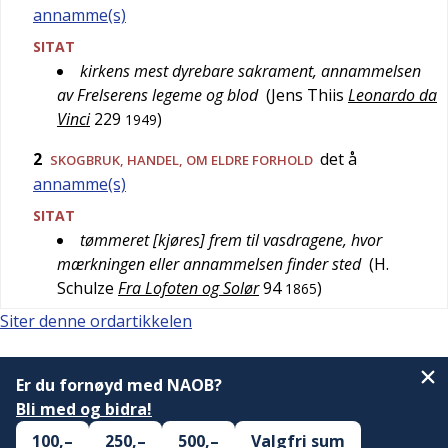
annamme(s)
SITAT
kirkens mest dyrebare sakrament, annammelsen
av Frelserens legeme og blod
(
Jens Thiis
Leonardo da
Vinci
229
)
1949
2
det å
SKOGBRUK
,
HANDEL
, OM ELDRE FORHOLD
annamme(s)
SITAT
tømmeret [kjøres] frem til vasdragene, hvor
mærkningen eller annammelsen finder sted
(
H.
Schulze
Fra Lofoten og Solør
94
)
1865
Siter denne ordartikkelen
Er du fornøyd med NAOB?
Bli med og bidra!
100,–
250,–
500,–
Valgfri sum