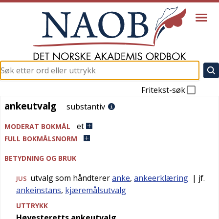
Fritekst-søk
ankeutvalg
ankeutvalg
substantiv
et
MODERAT BOKMÅL
FULL BOKMÅLSNORM
BETYDNING OG BRUK
utvalg som håndterer
anke
,
ankeerklæring
| jf.
JUS
ankeinstans
,
kjæremålsutvalg
UTTRYKK
Høyesteretts ankeutvalg