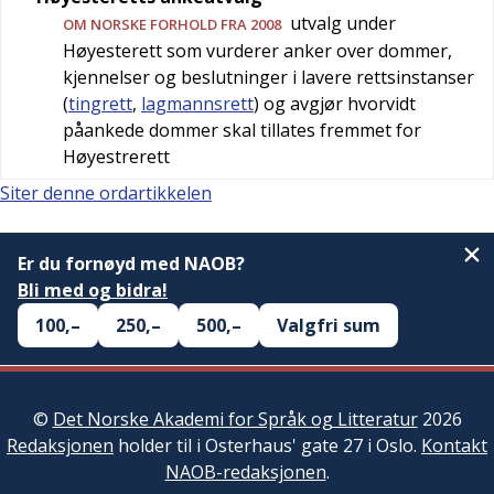
utvalg under
OM NORSKE FORHOLD FRA 2008
Høyesterett som vurderer anker over dommer,
kjennelser og beslutninger i lavere rettsinstanser
(
tingrett
,
lagmannsrett
) og avgjør hvorvidt
påankede dommer skal tillates fremmet for
Høyestrerett
Siter denne ordartikkelen
Er du fornøyd med NAOB?
Bli med og bidra!
100,–
250,–
500,–
Valgfri sum
©
Det Norske Akademi for Språk og Litteratur
2026
Redaksjonen
holder til i Osterhaus' gate 27 i Oslo.
Kontakt
NAOB-redaksjonen
.