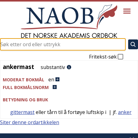
Fritekst-søk
ankermast
ankermast
substantiv
en
MODERAT BOKMÅL
FULL BOKMÅLSNORM
BETYDNING OG BRUK
gittermast
eller tårn til å fortøye luftskip i
| jf.
anker
Siter denne ordartikkelen