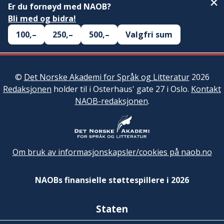
Er du fornøyd med NAOB?
Bli med og bidra!
100,–
250,–
500,–
Valgfri sum
©
Det Norske Akademi for Språk og Litteratur
2026
Redaksjonen
holder til i Osterhaus' gate 27 i Oslo.
Kontakt
NAOB-redaksjonen
.
Om bruk av informasjonskapsler/cookies på naob.no
NAOBs finansielle støttespillere i 2026
Staten