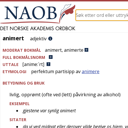
animert
animert
adjektiv
animert
,
animerte
MODERAT BOKMÅL
FULL BOKMÅLSNORM
[anime:´rt]
UTTALE
perfektum partisipp av
animere
ETYMOLOGI
BETYDNING OG BRUK
livlig, opprømt (ofte ved (lett) påvirkning av alkohol)
EKSEMPEL
gjestene var synlig animert
SITATER
da vi ved midnat eller derover vilde begive os hjem, v