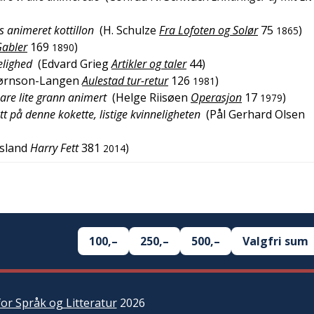
s animeret kottillon
(
H. Schulze
Fra Lofoten og Solør
75
)
1865
abler
169
)
1890
elighed
(
Edvard Grieg
Artikler og taler
44
)
jørnson-Langen
Aulestad tur-retur
126
)
1981
 bare lite grann animert
(
Helge Riisøen
Operasjon
17
)
1979
t på denne kokette, listige kvinneligheten
(
Pål Gerhard Olsen
tsland
Harry Fett
381
)
2014
100,–
250,–
500,–
Valgfri sum
or Språk og Litteratur
2026