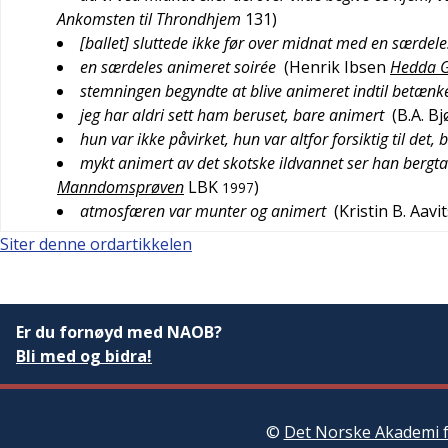
Ankomsten til Throndhjem
131
)
[ballet] sluttede ikke før over midnat med en særdele
en særdeles animeret soirée
(
Henrik Ibsen
Hedda G
stemningen begyndte at blive animeret indtil betænk
jeg har aldri sett ham beruset, bare animert
(
B.A. B
hun var ikke påvirket, hun var altfor forsiktig til det,
mykt animert av det skotske ildvannet ser han bergtat
Manndomsprøven
LBK
)
1997
atmosfæren var munter og animert
(
Kristin B. Aavi
Siter denne ordartikkelen
Er du fornøyd med NAOB?
Bli med og bidra!
©
Det Norske Akademi f