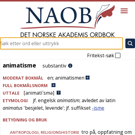
Fritekst-søk
animatisme
animatisme
substantiv
en
;
animatismen
MODERAT BOKMÅL
FULL BOKMÅLSNORM
[animati´smə]
UTTALE
jf.
engelsk
animatism
; avledet av
latin
ETYMOLOGI
animatus
'
besjelet, levende
'; jf. suffikset
-isme
BETYDNING OG BRUK
tro på, oppfatning om
ANTROPOLOGI
,
RELIGIONSHISTORIE