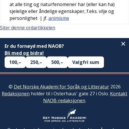
at alle ting og naturfenomener har (eller kan ha)
sjelelige eller åndelige egenskaper, f.eks. vilje og
personlighet
| jf.
animisme
Siter denne ordartikkelen
Er du fornøyd med NAOB?
Bli med og bidra!
100,–
250,–
500,–
Valgfri sum
©
Det Norske Akademi for Språk og Litteratur
2026
Redaksjonen
holder til i Osterhaus' gate 27 i Oslo.
Kontakt
NAOB-redaksjonen
.