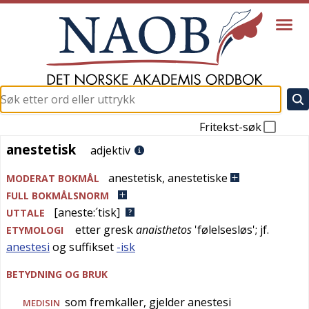
Fritekst-søk
anestetisk
anestetisk
adjektiv
anestetisk
,
anestetiske
MODERAT BOKMÅL
FULL BOKMÅLSNORM
[aneste:´tisk]
UTTALE
etter
gresk
anaisthetos
'
følelsesløs
'; jf.
ETYMOLOGI
anestesi
og suffikset
-isk
BETYDNING OG BRUK
som fremkaller, gjelder anestesi
MEDISIN