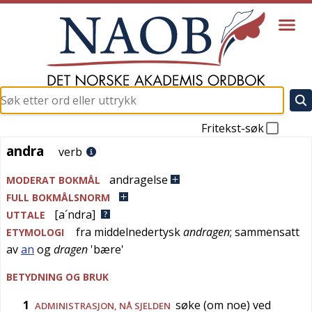
Fritekst-søk
andra
andra
verb
andragelse
MODERAT BOKMÅL
FULL BOKMÅLSNORM
[a´ndra]
UTTALE
fra
middelnedertysk
andragen
; sammensatt
ETYMOLOGI
av
an
og
dragen
'
bære
'
BETYDNING OG BRUK
1
søke (om noe) ved
ADMINISTRASJON
,
NÅ SJELDEN