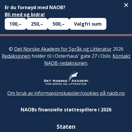
Er du fornøyd med NAOB?
Bli med og bidra!
100,–
250,–
500,–
Valgfri sum
©
Det Norske Akademi for Språk og Litteratur
2026
Redaksjonen
holder til i Osterhaus' gate 27 i Oslo.
Kontakt
NAOB-redaksjonen
.
Om bruk av informasjonskapsler/cookies på naob.no
NAOBs finansielle støttespillere i 2026
Staten