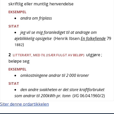
skriftlig eller muntlig henvendelse
EKSEMPEL
andra om friplass
SITAT
jeg vil se mig foranlediget til at andrage om
øjeblikkelig opsigelse
(
Henrik Ibsen
En folkefiende
79
)
1882
2
utgjøre
;
LITTERÆRT
, MED
TIL
(ISÆR FULGT AV BELØP)
beløpe seg
EKSEMPEL
omkostningene andrar til 2 000 kroner
SITAT
den andre svakheten er det store kraftforbruket
som andrar til 200kWh pr. tonn
(
VG
06.04.1960/2
)
Siter denne ordartikkelen