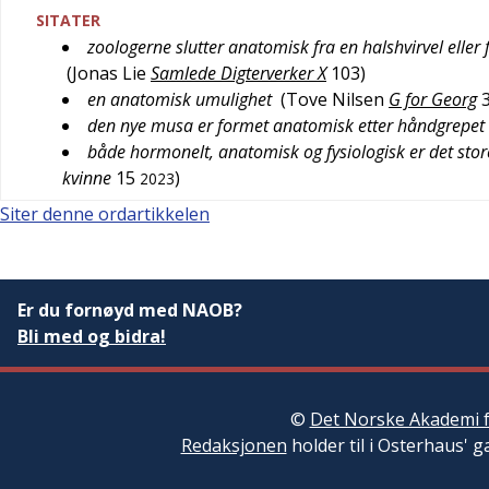
SITATER
zoologerne slutter anatomisk fra en halshvirvel elle
(
Jonas Lie
Samlede Digterverker X
103
)
en anatomisk umulighet
(
Tove Nilsen
G for Georg
den nye musa er formet anatomisk etter håndgrepet
både hormonelt, anatomisk og fysiologisk er det stor
kvinne
15
)
2023
Siter denne ordartikkelen
Er du fornøyd med NAOB?
Bli med og bidra!
©
Det Norske Akademi f
Redaksjonen
holder til i Osterhaus' g