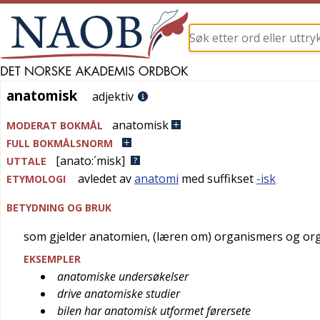
anatomisk
anatomisk
adjektiv
anatomisk
MODERAT BOKMÅL
FULL BOKMÅLSNORM
[anato:´misk]
UTTALE
avledet av
anatomi
med suffikset
-isk
ETYMOLOGI
BETYDNING OG BRUK
som gjelder anatomien, (læren om) organismers og or
EKSEMPLER
anatomiske undersøkelser
drive anatomiske studier
bilen har anatomisk utformet førersete