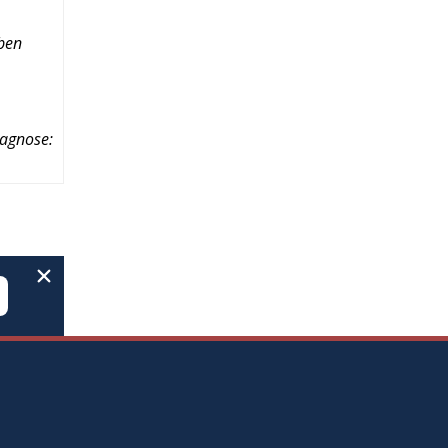
aben
agnose: