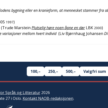
r fodens bygning eller en kranieform, at mennesket stammer fra 
305
)
1997
(
Trude Marstein
Plutselig høre noen åpne en dør
LBK
)
2000
e variasjoner mellom hvert individ
(
Liv Bjørnhaug Johansen
Di
100,–
250,–
500,–
Valgfri sum
or Språk og Litteratur
2026
ate 27 i Oslo.
Kontakt NAOB-redaksjonen
.