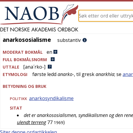
anarkososialisme
anarkososialisme
substantiv
en
MODERAT BOKMÅL
FULL BOKMÅLSNORM
[ana´rko-]
UTTALE
første ledd
anarko-
, til
gresk
anarkhia
; se
anar
ETYMOLOGI
BETYDNING OG BRUK
anarkosyndikalisme
POLITIKK
SITAT
det er anarkososialismen, syndikalismen og den ren
ulendt terreng
77
)
1969
Siter denne ordartikkelen