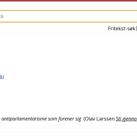
Fritekst-søk
ki
e antiparlamentarisme som forener sig
(
Olav Larssen
Sti gjenn