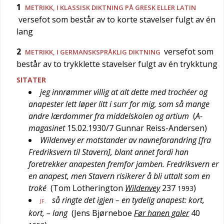
1
METRIKK
, I KLASSISK DIKTNING PÅ GRESK ELLER LATIN
versefot som består av to korte stavelser fulgt av én
lang
2
versefot som
METRIKK
, I GERMANSKSPRÅKLIG DIKTNING
består av to trykklette stavelser fulgt av én trykktung
SITATER
jeg innrømmer villig at alt dette med trochéer og
anapester lett løper litt i surr for mig, som så mange
andre lærdommer fra middelskolen og artium
(
A-
magasinet
15.02.1930/7
Gunnar Reiss-Andersen
)
Wildenvey er motstander av navneforandring [fra
Fredriksvern til Stavern], blant annet fordi han
foretrekker anapesten fremfor jamben. Fredriksvern er
en anapest, men Stavern risikerer å bli uttalt som en
troké
(
Tom Lotherington
Wildenvey
237
)
1993
så ringte det igjen – en tydelig anapest: kort,
JF.
kort, – lang
(
Jens Bjørneboe
Før hanen galer
40