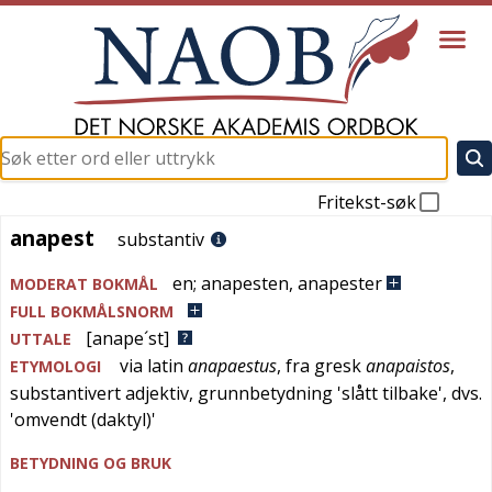
Fritekst-søk
anapest
anapest
substantiv
en
;
anapesten
,
anapester
MODERAT BOKMÅL
FULL BOKMÅLSNORM
[anape´st]
UTTALE
via
latin
anapaestus
, fra
gresk
anapaistos
,
ETYMOLOGI
substantivert adjektiv, grunnbetydning '
slått tilbake
', dvs.
'
omvendt (daktyl)
'
BETYDNING OG BRUK