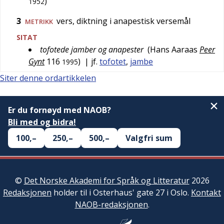
)
1952
3
vers, diktning i anapestisk versemål
METRIKK
SITAT
tofotede jamber og anapester
(
Hans Aaraas
Peer
Gynt
116
)
| jf.
tofotet
,
jambe
1995
Siter denne ordartikkelen
Er du fornøyd med NAOB?
Bli med og bidra!
100,–
250,–
500,–
Valgfri sum
©
Det Norske Akademi for Språk og Litteratur
2026
Redaksjonen
holder til i Osterhaus' gate 27 i Oslo.
Kontakt
NAOB-redaksjonen
.