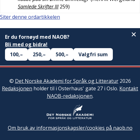
Samlede Skrifter III
259
)
Siter denne ordartikkelen
Er du fornøyd med NAOB?
Bli med og bidra!
100,–
250,–
500,–
Valgfri sum
©
Det Norske Akademi for Språk og Litteratur
2026
Redaksjonen
holder til i Osterhaus' gate 27 i Oslo.
Kontakt
NAOB-redaksjonen
.
Om bruk av informasjonskapsler/cookies på naob.no