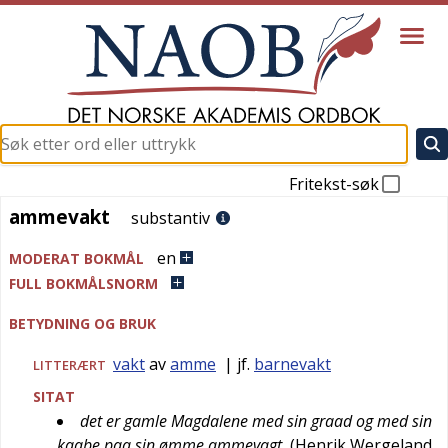
Fritekst-søk
ammevakt
ammevakt
substantiv
en
MODERAT BOKMÅL
FULL BOKMÅLSNORM
BETYDNING OG BRUK
vakt
av
amme
| jf.
barnevakt
LITTERÆRT
SITAT
det er gamle Magdalene med sin graad og med sin
kaabe paa sin ømme ammevagt
(
Henrik Wergeland