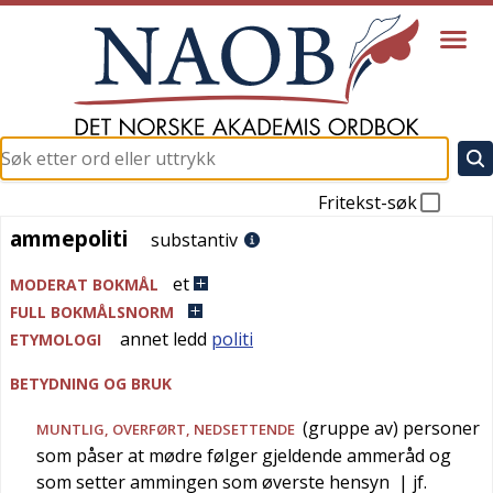
Fritekst-søk
ammepoliti
ammepoliti
substantiv
et
MODERAT BOKMÅL
FULL BOKMÅLSNORM
annet ledd
politi
ETYMOLOGI
BETYDNING OG BRUK
(gruppe av) personer
MUNTLIG
,
OVERFØRT
,
NEDSETTENDE
som påser at mødre følger gjeldende ammeråd og
som setter ammingen som øverste hensyn
| jf.