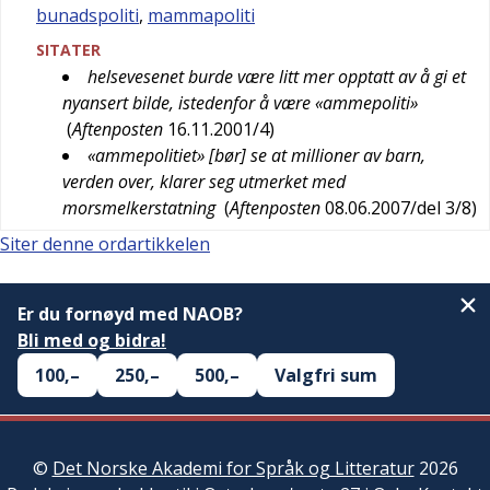
bunadspoliti
,
mammapoliti
SITATER
helsevesenet burde være litt mer opptatt av å gi et
nyansert bilde, istedenfor å være «ammepoliti»
(
Aftenposten
16.11.2001/4
)
«ammepolitiet» [bør] se at millioner av barn,
verden over, klarer seg utmerket med
morsmelkerstatning
(
Aftenposten
08.06.2007/del 3/8
)
Siter denne ordartikkelen
Er du fornøyd med NAOB?
Bli med og bidra!
100,–
250,–
500,–
Valgfri sum
©
Det Norske Akademi for Språk og Litteratur
2026