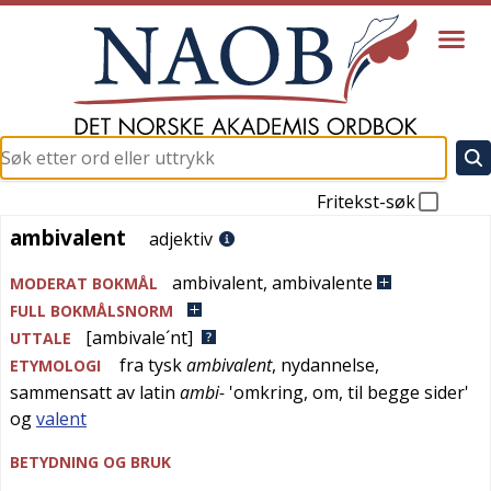
Fritekst-søk
ambivalent
ambivalent
adjektiv
ambivalent
,
ambivalente
MODERAT BOKMÅL
FULL BOKMÅLSNORM
[ambivale´nt]
UTTALE
fra
tysk
ambivalent
, nydannelse,
ETYMOLOGI
sammensatt av
latin
ambi-
'
omkring, om, til begge sider
'
og
valent
BETYDNING OG BRUK