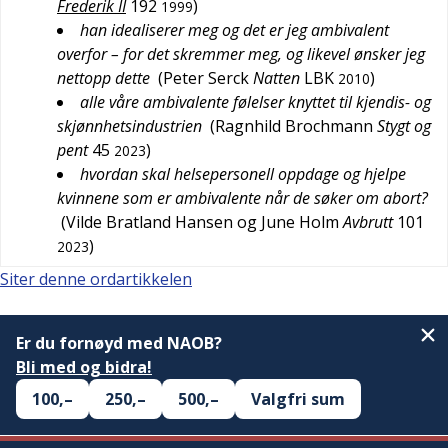
Frederik II
192
)
1999
han idealiserer meg og det er jeg ambivalent
overfor – for det skremmer meg, og likevel ønsker jeg
nettopp dette
(
Peter Serck
Natten
LBK
)
2010
alle våre ambivalente følelser knyttet til kjendis- og
skjønnhetsindustrien
(
Ragnhild Brochmann
Stygt og
pent
45
)
2023
hvordan skal helsepersonell oppdage og hjelpe
kvinnene som er ambivalente når de søker om abort?
(
Vilde Bratland Hansen og June Holm
Avbrutt
101
)
2023
Siter denne ordartikkelen
Er du fornøyd med NAOB?
Bli med og bidra!
100,–
250,–
500,–
Valgfri sum