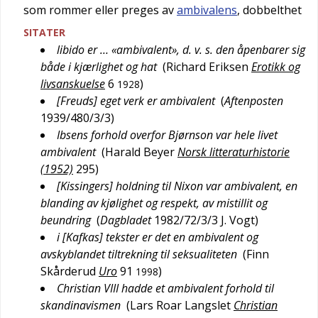
som rommer eller preges av
ambivalens
, dobbelthet
SITATER
libido er … «ambivalent», d. v. s. den åpenbarer sig
både i kjærlighet og hat
(
Richard Eriksen
Erotikk og
livsanskuelse
6
)
1928
[Freuds] eget verk er ambivalent
(
Aftenposten
1939/480/3/3
)
Ibsens forhold overfor Bjørnson var hele livet
ambivalent
(
Harald Beyer
Norsk litteraturhistorie
(1952)
295
)
[Kissingers] holdning til Nixon var ambivalent, en
blanding av kjølighet og respekt, av mistillit og
beundring
(
Dagbladet
1982/72/3/3
J. Vogt
)
i [Kafkas] tekster er det en ambivalent og
avskyblandet tiltrekning til seksualiteten
(
Finn
Skårderud
Uro
91
)
1998
Christian VIII hadde et ambivalent forhold til
skandinavismen
(
Lars Roar Langslet
Christian