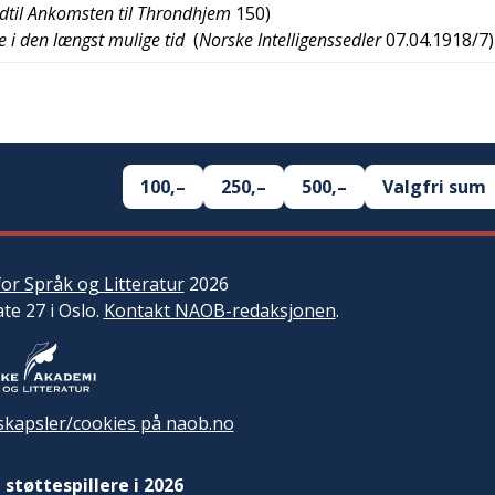
indtil Ankomsten til Throndhjem
150
)
e i den længst mulige tid
(
Norske Intelligenssedler
07.04.1918/7
)
100,–
250,–
500,–
Valgfri sum
or Språk og Litteratur
2026
ate 27 i Oslo.
Kontakt NAOB-redaksjonen
.
kapsler/cookies på naob.no
 støttespillere i 2026