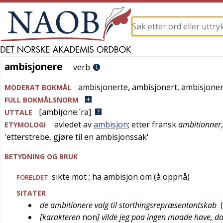
ambisjonere
ambisjonere
verb
ambisjonerte
,
ambisjonert
,
ambisjoner
MODERAT BOKMÅL
FULL BOKMÅLSNORM
[ambiʃone:´rə]
UTTALE
avledet av
ambisjon
; etter
fransk
ambitionner
ETYMOLOGI
'
etterstrebe, gjøre til en ambisjonssak
'
BETYDNING OG BRUK
sikte mot
; ha ambisjon om (å oppnå)
FORELDET
SITATER
de ambitionere valg til storthingsrepræsentantskab
(
[karakteren
non
] vilde jeg paa ingen maade have, d