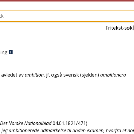
Fritekst-søk
ing
, avledet av
ambition
, jf. også
svensk
(sjelden)
ambitionera
Det Norske Nationalblad
04.01.1821/471
)
a jeg ambitionerede udmærkelse til anden examen, hvorfra et non