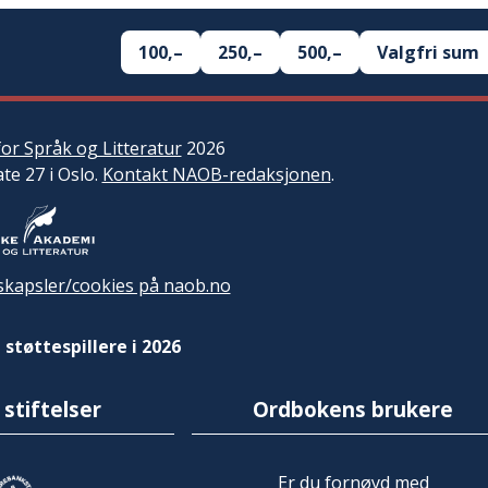
100,–
250,–
500,–
Valgfri sum
or Språk og Litteratur
2026
ate 27 i Oslo.
Kontakt NAOB-redaksjonen
.
kapsler/cookies på naob.no
 støttespillere i 2026
 stiftelser
Ordbokens brukere
Er du fornøyd med