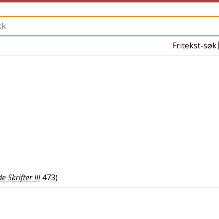
Fritekst-søk
 Skrifter III
473
)