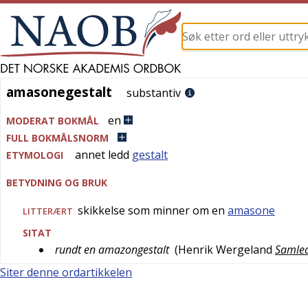
amasonegestalt
amasonegestalt
substantiv
en
MODERAT BOKMÅL
FULL BOKMÅLSNORM
annet ledd
gestalt
ETYMOLOGI
BETYDNING OG BRUK
skikkelse som minner om en
amasone
LITTERÆRT
SITAT
rundt en amazongestalt
(
Henrik Wergeland
Samlede
Siter denne ordartikkelen