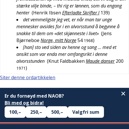
stærke vilje binde, – thi rig er lønnen, som du engang
henter
(
Henrik Ibsen
Efterladte Skrifter I
139
)
det vemmeligste jeg vet, er når man tar unge
mennesker avsides for i en alvorsstund å begynne å
snakke til dem om «det skjønneste i livet»
(
Jens
Bjørneboe
Norge, mitt Norge
54
)
1968
[han] sto ved siden av henne og sang … med et
ansikt som var enda mer omfangsrikt i denne
alvorsstunden
(
Knut Faldbakken
Maude danser
200
)
1971
Siter denne ordartikkelen
Er du fornøyd med NAOB?
Bli med og bidra!
100,–
250,–
500,–
Valgfri sum