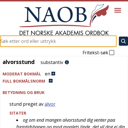
Fritekst-søk
alvorsstund
alvorsstund
substantiv
en
MODERAT BOKMÅL
FULL BOKMÅLSNORM
BETYDNING OG BRUK
stund preget av
alvor
SITATER
og om end mangen alvorsstund dig venter paa
fremtidsbanen op mod maalets tinde, det vil dog ei din