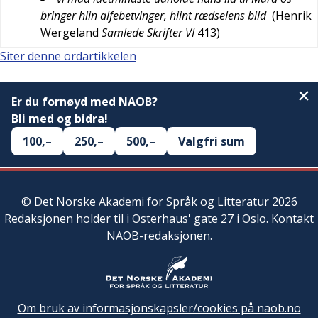
bringer hiin alfebetvinger, hiint rædselens bild
(
Henrik
Wergeland
Samlede Skrifter VI
413
)
Siter denne ordartikkelen
Er du fornøyd med NAOB?
Bli med og bidra!
100,–
250,–
500,–
Valgfri sum
©
Det Norske Akademi for Språk og Litteratur
2026
Redaksjonen
holder til i Osterhaus' gate 27 i Oslo.
Kontakt
NAOB-redaksjonen
.
Om bruk av informasjonskapsler/cookies på naob.no