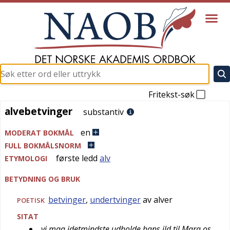
Fritekst-søk
alvebetvinger
alvebetvinger
substantiv
en
MODERAT BOKMÅL
FULL BOKMÅLSNORM
første ledd
alv
ETYMOLOGI
BETYDNING OG BRUK
betvinger
,
undertvinger
av alver
POETISK
SITAT
vi maa idetmindste udholde hans ild til Mara os