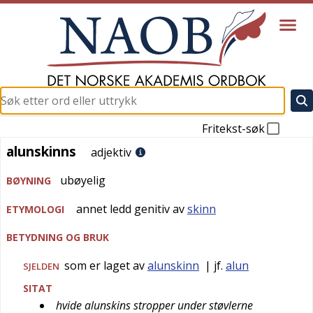
Fritekst-søk
alunskinns
alunskinns
adjektiv
ubøyelig
BØYNING
annet ledd genitiv av
skinn
ETYMOLOGI
BETYDNING OG BRUK
som er laget av
alunskinn
| jf.
alun
SJELDEN
SITAT
hvide alunskins stropper under støvlerne