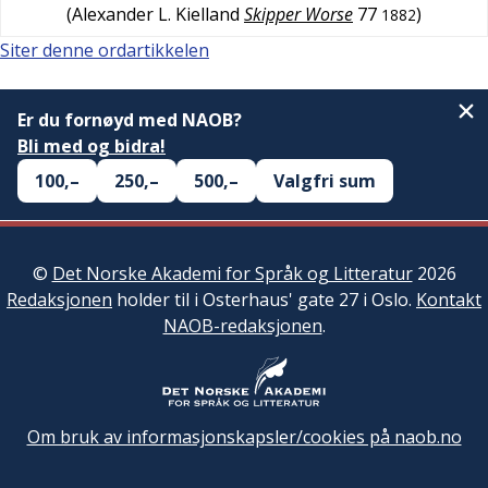
(
Alexander L. Kielland
Skipper Worse
77
)
1882
Siter denne ordartikkelen
Er du fornøyd med NAOB?
Bli med og bidra!
100,–
250,–
500,–
Valgfri sum
©
Det Norske Akademi for Språk og Litteratur
2026
Redaksjonen
holder til i Osterhaus' gate 27 i Oslo.
Kontakt
NAOB-redaksjonen
.
Om bruk av informasjonskapsler/cookies på naob.no