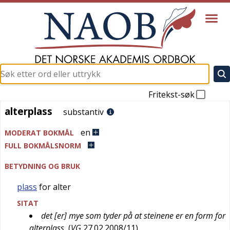
Fritekst-søk
alterplass
alterplass
substantiv
en
MODERAT BOKMÅL
FULL BOKMÅLSNORM
BETYDNING OG BRUK
plass
for alter
SITAT
det [er] mye som tyder på at steinene er en form for
alterplass
(
VG
27.02.2008/11
)