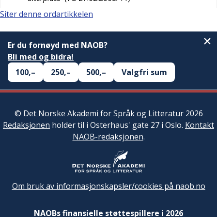
Siter denne ordartikkelen
Er du fornøyd med NAOB?
Bli med og bidra!
100,–
250,–
500,–
Valgfri sum
©
Det Norske Akademi for Språk og Litteratur
2026
Redaksjonen
holder til i Osterhaus' gate 27 i Oslo.
Kontakt
NAOB-redaksjonen
.
Om bruk av informasjonskapsler/cookies på naob.no
NAOBs finansielle støttespillere i 2026