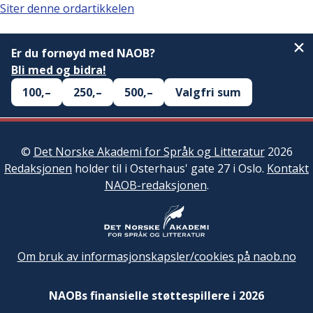
Siter denne ordartikkelen
Er du fornøyd med NAOB?
Bli med og bidra!
100,–
250,–
500,–
Valgfri sum
©
Det Norske Akademi for Språk og Litteratur
2026
Redaksjonen
holder til i Osterhaus' gate 27 i Oslo.
Kontakt
NAOB-redaksjonen
.
Om bruk av informasjonskapsler/cookies på naob.no
NAOBs finansielle støttespillere i 2026