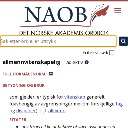
Fritekst-søk
allmennvitenskapelig
allmennvitenskapelig
adjektiv
FULL BOKMÅLSNORM
BETYDNING OG BRUK
som gjelder, er typisk for
vitenskap
generelt
(uavhengig av avgrensninger mellom forskjellige
fag
og
disipliner
)
| jf.
allmenn
SITATER
jeg [troer] ikke at behøve at søge asyl under en