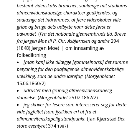
bestemt videnskabs brancher, saalænge mit studiums
almeenvidenskabelige charakteer godkjendes, og
saalænge det indrømmes, at flere videnskaber ville
gribe og bruge dets udbytte naar dette først er
udvundet
(
Fra det nationale gjennembruds tid. Breve
fra Jørgen Moe til P. Chr. Asbjørnsen og andre
294
(1848)
Jørgen Moe
)
| om innsamling av
folkediktning
[man kan] ikke tillægge [gammelnorsk] det samme
betydning for den paafølgende almenvidenskabelige
udvikling, som de andre lærefag
(
Morgenbladet
15.06.1860/2
)
udrustet med grundig almeenvidenskabelig
dannelse
(
Morgenbladet
25.02.1862/2
)
jeg skriver for lesere som interesserer seg for dette
vide fagfeltet [som fysikken er] ut fra et
allmennvitenskapelig standpunkt
(
Jan Kjærstad
Det
store eventyret
374
)
1987