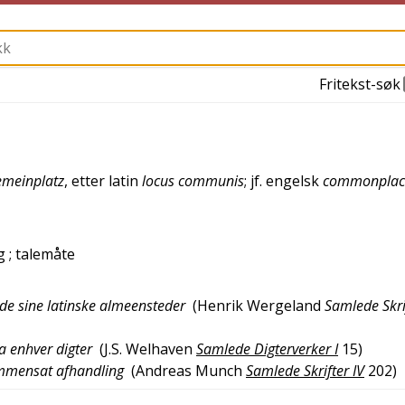
Fritekst-søk
meinplatz
, etter
latin
locus communis
; jf.
engelsk
commonplac
g
; talemåte
ende sine latinske almeensteder
(
Henrik Wergeland
Samlede Skri
a enhver digter
(
J.S. Welhaven
Samlede Digterverker I
15
)
ammensat afhandling
(
Andreas Munch
Samlede Skrifter IV
202
)