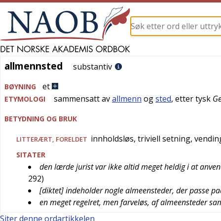
allmennsted
allmennsted
substantiv
et
BØYNING
sammensatt av
allmenn
og
sted
, etter
tysk
Ge
ETYMOLOGI
BETYDNING OG BRUK
innholdsløs, triviell setning, vendin
LITTERÆRT
,
FORELDET
SITATER
den lærde jurist var ikke altid meget heldig i at anv
292
)
[diktet] indeholder nogle almeensteder, der passe pa
en meget regelret, men farveløs, af almeensteder s
Siter denne ordartikkelen