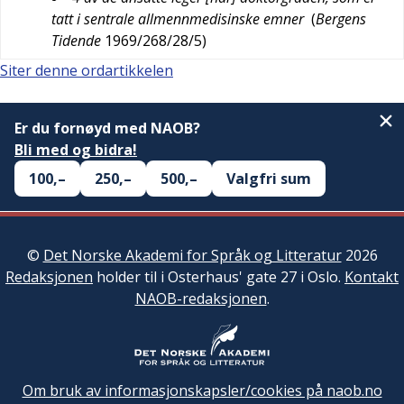
tatt i sentrale allmennmedisinske emner
(
Bergens
Tidende
1969/268/28/5
)
Siter denne ordartikkelen
Er du fornøyd med NAOB?
Bli med og bidra!
100,–
250,–
500,–
Valgfri sum
©
Det Norske Akademi for Språk og Litteratur
2026
Redaksjonen
holder til i Osterhaus' gate 27 i Oslo.
Kontakt
NAOB-redaksjonen
.
Om bruk av informasjonskapsler/cookies på naob.no