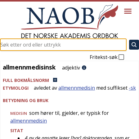
Fritekst-søk
allmennmedisinsk
allmennmedisinsk
adjektiv
FULL BOKMÅLSNORM
avledet av
allmennmedisin
med suffikset
-sk
ETYMOLOGI
BETYDNING OG BRUK
som hører til, gjelder, er typisk for
MEDISIN
allmennmedisin
SITAT
4 av de ansatte leger [har] doktorgraden, som er