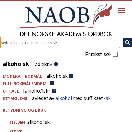
Fritekst-søk
alkoholsk
alkoholsk
adjektiv
alkoholsk
MODERAT BOKMÅL
FULL BOKMÅLSNORM
[alkoho:´lsk]
UTTALE
avledet av
alkohol
med suffikset
-sk
ETYMOLOGI
BETYDNING OG BRUK
alkoholisk
SJELDEN
SITAT