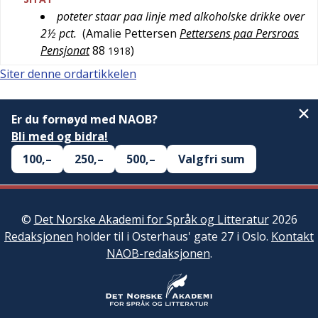
poteter staar paa linje med alkoholske drikke over
2½ pct.
(
Amalie Pettersen
Pettersens paa Persroas
Pensjonat
88
)
1918
Siter denne ordartikkelen
Er du fornøyd med NAOB?
Bli med og bidra!
100,–
250,–
500,–
Valgfri sum
©
Det Norske Akademi for Språk og Litteratur
2026
Redaksjonen
holder til i Osterhaus' gate 27 i Oslo.
Kontakt
NAOB-redaksjonen
.