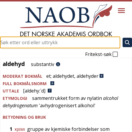
Fritekst-søk
aldehyd
aldehyd
substantiv
et
;
aldehydet
,
aldehyder
MODERAT BOKMÅL
FULL BOKMÅLSNORM
[aldehy:´d]
UTTALE
sammentrukket form av
nylatin
alcohol
ETYMOLOGI
dehydrogenatum
'
avhydrogenisert alkohol
'
BETYDNING OG BRUK
1
gruppe av kjemiske forbindelser som
KJEMI