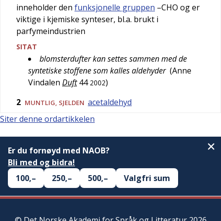
inneholder den
funksjonelle gruppen
–CHO og er
viktige i kjemiske synteser, bl.a. brukt i
parfymeindustrien
SITAT
blomsterdufter kan settes sammen med de
syntetiske stoffene som kalles aldehyder
(
Anne
Vindalen
Duft
44
)
2002
2
acetaldehyd
MUNTLIG
,
SJELDEN
Siter denne ordartikkelen
Er du fornøyd med NAOB?
Bli med og bidra!
100,–
250,–
500,–
Valgfri sum
©
Det Norske Akademi for Språk og Litteratur
2026