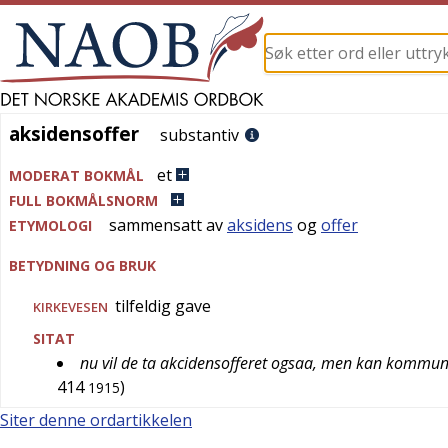
aksidensoffer
aksidensoffer
substantiv
et
MODERAT BOKMÅL
FULL BOKMÅLSNORM
sammensatt av
aksidens
og
offer
ETYMOLOGI
BETYDNING OG BRUK
tilfeldig gave
KIRKEVESEN
SITAT
nu vil de ta akcidensofferet ogsaa, men kan kommune
414
)
1915
Siter denne ordartikkelen